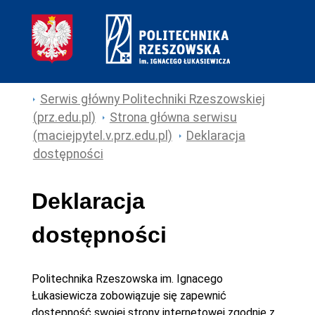
Serwis główny Politechniki Rzeszowskiej
(prz.edu.pl)
Strona główna serwisu
(maciejpytel.v.prz.edu.pl)
Deklaracja
dostępności
Deklaracja
dostępności
Politechnika Rzeszowska im. Ignacego
Łukasiewicza
zobowiązuje się zapewnić
dostępność swojej
strony internetowej
zgodnie z