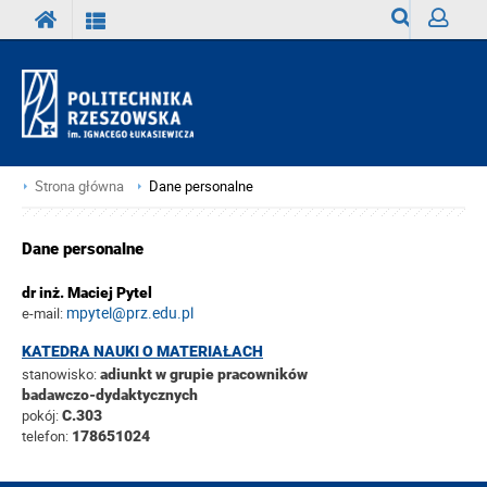
Wyszukiwark
Zaloguj
Strona główna
Dane personalne
Dane personalne
dr inż. Maciej Pytel
mpytel@prz.edu.pl
e-mail:
KATEDRA NAUKI O MATERIAŁACH
stanowisko:
adiunkt w grupie pracowników
badawczo-dydaktycznych
pokój:
C.303
telefon:
178651024